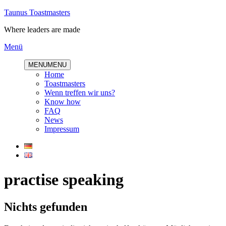
Direkt
Taunus Toastmasters
zum
Where leaders are made
Inhalt
Menü
MENU
MENU
Home
Toastmasters
Wenn treffen wir uns?
Know how
FAQ
News
Impressum
practise speaking
Nichts gefunden