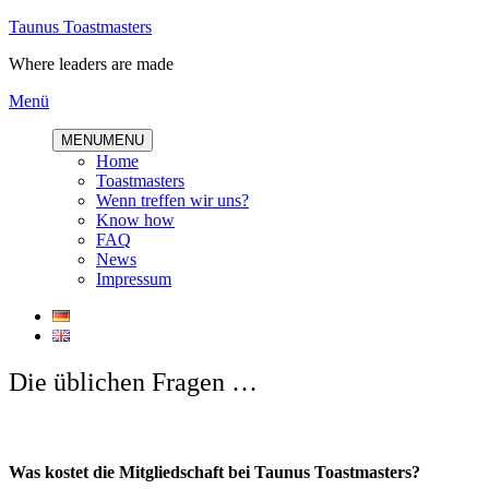
Direkt
Taunus Toastmasters
zum
Where leaders are made
Inhalt
Menü
MENU
MENU
Home
Toastmasters
Wenn treffen wir uns?
Know how
FAQ
News
Impressum
Die üblichen Fragen …
Was kostet die Mitgliedschaft bei Taunus Toastmasters?