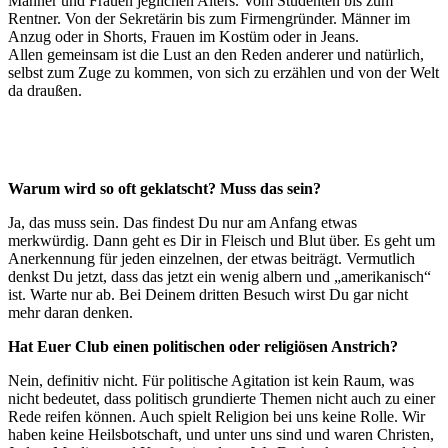
Männer und Frauen jeglichen Alters. Vom Studenten bis zum
Rentner. Von der Sekretärin bis zum Firmengründer. Männer im
Anzug oder in Shorts, Frauen im Kostüm oder in Jeans.
Allen gemeinsam ist die Lust an den Reden anderer und natürlich,
selbst zum Zuge zu kommen, von sich zu erzählen und von der Welt
da draußen.
Warum wird so oft geklatscht? Muss das sein?
Ja, das muss sein. Das findest Du nur am Anfang etwas
merkwürdig. Dann geht es Dir in Fleisch und Blut über. Es geht um
Anerkennung für jeden einzelnen, der etwas beiträgt. Vermutlich
denkst Du jetzt, dass das jetzt ein wenig albern und „amerikanisch“
ist. Warte nur ab. Bei Deinem dritten Besuch wirst Du gar nicht
mehr daran denken.
Hat Euer Club einen politischen oder religiösen Anstrich?
Nein, definitiv nicht. Für politische Agitation ist kein Raum, was
nicht bedeutet, dass politisch grundierte Themen nicht auch zu einer
Rede reifen können. Auch spielt Religion bei uns keine Rolle. Wir
haben keine Heilsbotschaft, und unter uns sind und waren Christen,