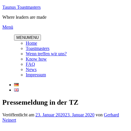
Direkt
Taunus Toastmasters
zum
Where leaders are made
Inhalt
Menü
MENU
MENU
Home
Toastmasters
Wenn treffen wir uns?
Know how
FAQ
News
Impressum
Pressemeldung in der TZ
Veröffentlicht am
23. Januar 2020
23. Januar 2020
von
Gerhard
Neinert