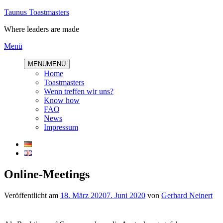
Direkt
Taunus Toastmasters
zum
Where leaders are made
Inhalt
Menü
MENU
MENU
Home
Toastmasters
Wenn treffen wir uns?
Know how
FAQ
News
Impressum
Online-Meetings
Veröffentlicht am
18. März 2020
7. Juni 2020
von
Gerhard Neinert