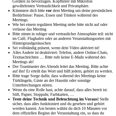
Geräten zu bevorzugen. Kopfhörer mit Mikrofon
gewährleisten Vertraulichkeit und Privatsphäre.
Kümmere dich bitte
vor
dem Meeting um deine persönlichen
Bedürfnisse: Pause, Essen und Trinken während des
Meetings.
Wie bei einem regulären Meeting stehe bitte nicht auf oder
verlasse das Meeting
Bitte nimm in ruhiger und vertraulicher Atmosphäre teil: nicht
im Café, Flughafen oder an anderen Veranstaltungsorten mit
Hintergrundgeräuschen
Sei vollständig präsent, wenn dein Video aktiviert ist!
Alles Andere ist deaktiviert: Telefon, andere Online-Chats,
Textnachrichten … Bitte rufe keine E-Mails während des
Meetings ab!
Der Toastmaster des Abends leitet das Meeting. Bitte achte
auf ihn! Er erteilt das Wort und hilft jedem, gehört zu werden.
Bitte trage Sorge dafür, dass während des Meetings keine
Türklingeln, Gäste an der Haustür oder sonstige
Unterbrechungen stören.
Wenn du eine Rolle hast, achte darauf, dass alles bereit ist:
Stift, Papier, Stoppuhr, Farbkarten, …
Teste deine Technik und Beleuchtung im Voraus!
Stelle
sicher, dass alles funktioniert und du gesehen und gehört
werden kannst. Am besten wählst du dich 10 Minuten vor
dem offiziellen Beginn der Veranstaltung ein, so dass du