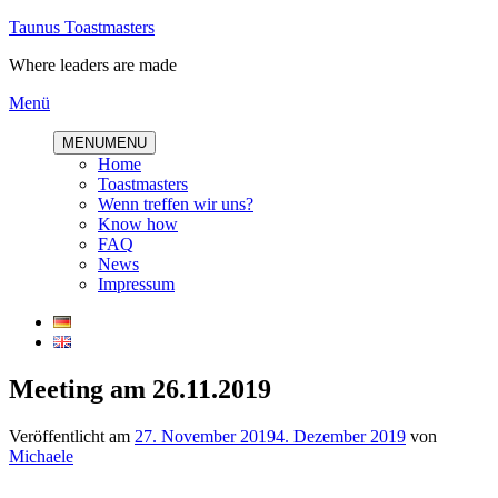
Direkt
Taunus Toastmasters
zum
Where leaders are made
Inhalt
Menü
MENU
MENU
Home
Toastmasters
Wenn treffen wir uns?
Know how
FAQ
News
Impressum
Meeting am 26.11.2019
Veröffentlicht am
27. November 2019
4. Dezember 2019
von
Michaele