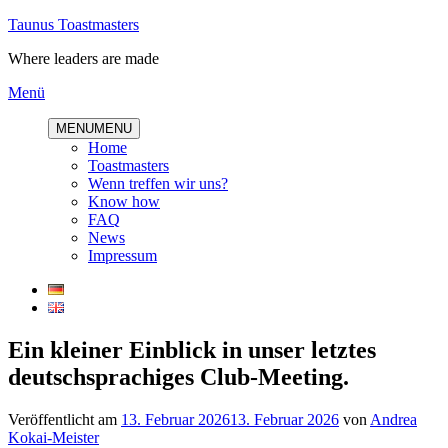
Direkt
Taunus Toastmasters
zum
Where leaders are made
Inhalt
Menü
MENU
MENU
Home
Toastmasters
Wenn treffen wir uns?
Know how
FAQ
News
Impressum
Ein kleiner Einblick in unser letztes
deutschsprachiges Club-Meeting.
Veröffentlicht am
13. Februar 2026
13. Februar 2026
von
Andrea
Kokai-Meister