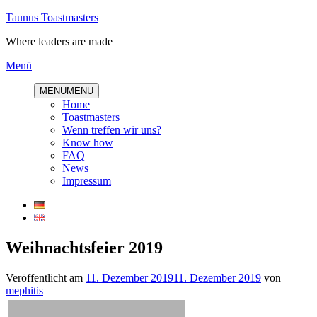
Direkt
Taunus Toastmasters
zum
Where leaders are made
Inhalt
Menü
MENU
MENU
Home
Toastmasters
Wenn treffen wir uns?
Know how
FAQ
News
Impressum
Weihnachtsfeier 2019
Veröffentlicht am
11. Dezember 2019
11. Dezember 2019
von
mephitis